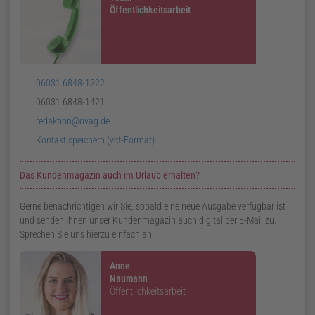
Öffentlichkeitsarbeit
Telefon:
06031 6848-1222
Telefax:
06031 6848-1421
E-
redaktion@ovag.de
Mail:
v
Card:
Kontakt speichern (
vcf
-Format)
Das Kundenmagazin auch im Urlaub erhalten?
Gerne benachrichtigen wir Sie, sobald eine neue Ausgabe verfügbar ist
und senden Ihnen unser Kundenmagazin auch digital per E-Mail zu.
Sprechen Sie uns hierzu einfach an:
Anne
Naumann
Öffentlichkeitsarbeit