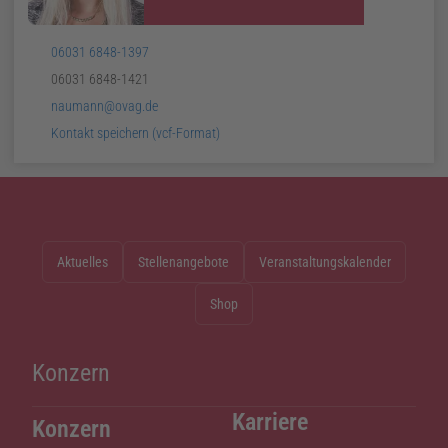
Telefon:
06031 6848-1397
Telefax:
06031 6848-1421
E-
naumann@ovag.de
Mail:
v
Card:
Kontakt speichern (
vcf
-Format)
Aktuelles
Stellenangebote
Veranstaltungskalender
Shop
Konzern
Karriere
Konzern