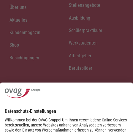
Stellenangebote
Über uns
Ausbildung
Aktuelles
Schülerpraktikum
Kundenmagazin
Werkstudenten
Shop
Arbeitgeber
Besichtigungen
Berufsbilder
Veranstaltungen
OVAG-Varieté
Leseland Oberhessen
Klasse Klassik Sommer