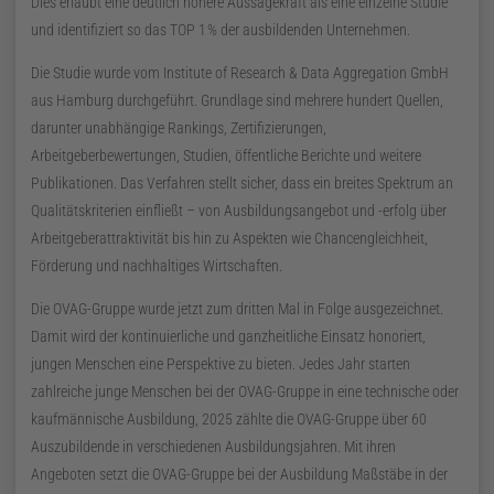
Dies erlaubt eine deutlich höhere Aussagekraft als eine einzelne Studie
und identifiziert so das TOP
1
%
der ausbildenden Unternehmen.
Die Studie wurde vom Institute of Research & Data Aggregation
GmbH
aus Hamburg durchgeführt. Grundlage sind mehrere hundert Quellen,
darunter unabhängige Rankings, Zertifizierungen,
Arbeitgeberbewertungen, Studien, öffentliche Berichte und weitere
Publikationen. Das Verfahren stellt sicher, dass ein breites Spektrum an
Qualitätskriterien einfließt – von Ausbildungsangebot und -erfolg über
Arbeitgeberattraktivität bis hin zu Aspekten wie Chancengleichheit,
Förderung und nachhaltiges Wirtschaften.
Die OVAG-Gruppe wurde jetzt zum dritten Mal in Folge ausgezeichnet.
Damit wird der kontinuierliche und ganzheitliche Einsatz honoriert,
jungen Menschen eine Perspektive zu bieten. Jedes Jahr starten
zahlreiche junge Menschen bei der OVAG-Gruppe in eine technische oder
kaufmännische Ausbildung,
2025
zählte die OVAG-Gruppe über 60
Auszubildende in verschiedenen Ausbildungsjahren. Mit ihren
Angeboten setzt die OVAG-Gruppe bei der Ausbildung Maßstäbe in der