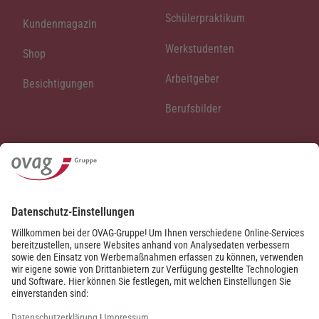
Schülerpraktikum
Kundenmagazin
Werkstudenten
Shop
Arbeitgeber
Besichtigungen
Berufsbilder
Veranstaltungen
OVAG-Varieté
Leseland Oberhessen
Klasse Klassik Sommer