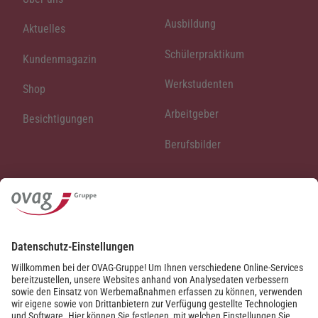
Ausbildung
Aktuelles
Schülerpraktikum
Kundenmagazin
Werkstudenten
Shop
Arbeitgeber
Besichtigungen
Berufsbilder
Veranstaltungen
OVAG-Varieté
Leseland Oberhessen
Klasse Klassik Sommer