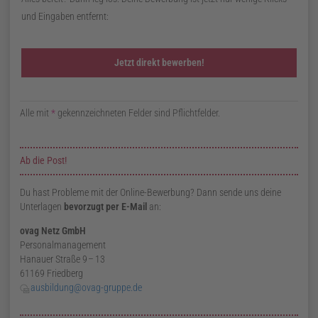
und Eingaben entfernt:
Alle mit
*
gekennzeichneten Felder sind Pflichtfelder.
Zusatzinformationen zur Seite Online-Bewerbung
Ab die Post!
Du hast Probleme mit der Online-Bewerbung? Dann sende uns deine
Unterlagen
bevorzugt per E-Mail
an:
ovag Netz
GmbH
Personalmanagement
Hanauer Straße
9
–
13
61169 Friedberg
ausbildung@ovag-gruppe.de