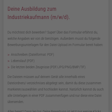
Deine Ausbildung zum
Industriekaufmann
(m/w/d)
.
Du möchtest dich bewerben? Super! Über das Formular erfährst du,
welche Angaben wir von dir benötigen. Außerdem musst du folgende
Bewerbungsunterlagen für den Datei-Upload im Formular bereit haben:
Anschreiben (Dateiformat:
PDF
)
Lebenslauf (
PDF
)
Die letzten beiden Zeugnisse (
PDF
/
JPG
/
PNG
/
BMP
/
TIF
)
Die Dateien müssen auf deinem Gerät alle innerhalb
eines
Dateiordners/-verzeichnises abgelegt sein, damit du diese zusammen
markieren/auswählen und hochladen kannst. Natürlich kannst du auch
alle Unterlagen in einer
PDF
zusammenfügen und nur diese eine Datei
übersenden.
Alles bereit? Dann leg los: Deine Bewerbung ist jetzt nur wenige Klicks